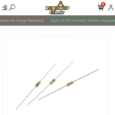
0
erişlerde Kargo Bedava!
Saat 14:00 a Kadar Verilen Siparişle