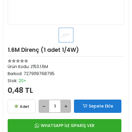
1.6M Direnç (1 adet 1/4W)
Ürün Kodu:
Z153.1.6M
Barkod:
7279119768795
Stok:
20+
0,48 TL
Sepete Ekle
Adet
WHATSAPP İLE SİPARİŞ VER