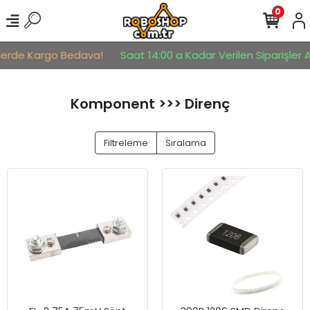
0
erde Kargo Bedava!
Saat 14:00 a Kadar Verilen Siparişler Aynı
Komponent >>> Direnç
Filtreleme
Sıralama