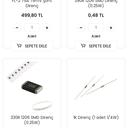
FL-2 75A 75mV Şönt
390R 1206 SMD Direnç
Direnç
(0.25W)
499,80 TL
0,48 TL
Adet
Adet
SEPETE EKLE
SEPETE EKLE
330R 1206 SMD Direnç
1K Direnç (1 adet 1/4W)
(0.25W)