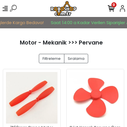
0
şlerde Kargo Bedava!
Saat 14:00 a Kadar Verilen Siparişler Ay
Motor - Mekanik >>> Pervane
Filtreleme
Sıralama