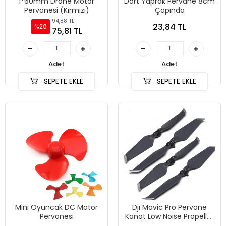
1*60mm Drone Motor
Dört Yaprak Pervane 8cm
Pervanesi (Kırmızı)
Çapında
94,88 TL
23,84 TL
%20
75,81 TL
Adet
Adet
SEPETE EKLE
SEPETE EKLE
Mini Oyuncak DC Motor
Djı Mavic Pro Pervane
Pervanesi
Kanat Low Noise Propeller
2 Li Silver 8743F Seti 2'li