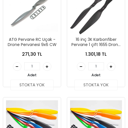
ATG Pervane RC Uçak -
16 inç 3K Karbonfiber
Drone Pervanesi 9x6 CW
Pervane 1 çift 1655 Drone
Propeller
271,30 TL
1.301,18 TL
Adet
Adet
STOKTA YOK
STOKTA YOK