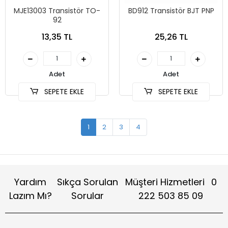
MJE13003 Transistör TO-
BD912 Transistör BJT PNP
92
13,35 TL
25,26 TL
Adet
Adet
SEPETE EKLE
SEPETE EKLE
1
2
3
4
Yardım
Sıkça Sorulan
Müşteri Hizmetleri
0
Lazım Mı?
Sorular
222 503 85 09