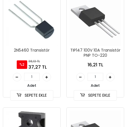
2N5460 Transistör
TIP147 100V 10A Transistör
PNP TO-220
38,13 TL
16,21 TL
%2
37,27 TL
Adet
Adet
SEPETE EKLE
SEPETE EKLE