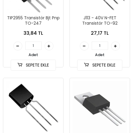
TIP2955 Transistör Bjt Pnp
J113 - 40V N-FET
TO-247
Transistör TO-92
33,84 TL
27,17 TL
Adet
Adet
SEPETE EKLE
SEPETE EKLE