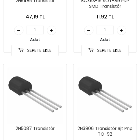
2N5485 Transistör
BCX53-16 SOT-89 PNP
SMD Transistör
47,19 TL
11,92 TL
Adet
Adet
SEPETE EKLE
SEPETE EKLE
2N5087 Transistör
2N3906 Transistör Bjt Pnp
TO-92