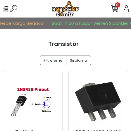
0
lerde Kargo Bedava!
Saat 14:00 a Kadar Verilen Siparişler Ay
Transistör
Filtreleme
Sıralama