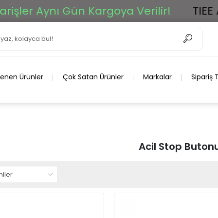
şler Aynı Gün Kargoya Verilir!
TIEE Ar
lenen Ürünler
Çok Satan Ürünler
Markalar
Sipariş 
Acil Stop Buton