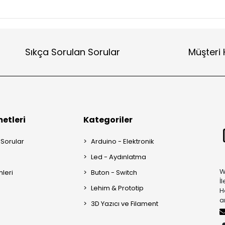
Sıkça Sorulan Sorular
Müşteri 
etleri
Kategoriler
 Sorular
Arduino - Elektronik
Led - Aydınlatma
W
mleri
Buton - Switch
İ
Lehim & Prototip
H
a
3D Yazıcı ve Filament