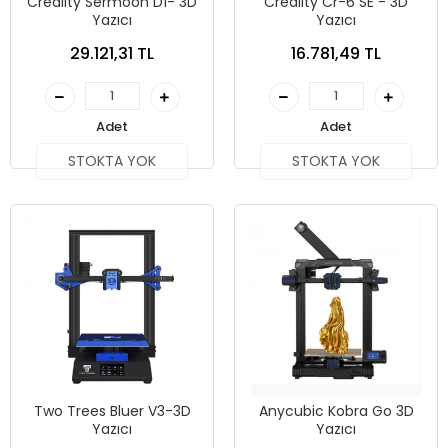
Creality Sermoon D1- 3D
Creality Cr-6 SE - 3D
Yazıcı
Yazıcı
29.121,31 TL
16.781,49 TL
Adet
Adet
STOKTA YOK
STOKTA YOK
Two Trees Bluer V3-3D
Anycubic Kobra Go 3D
Yazıcı
Yazıcı