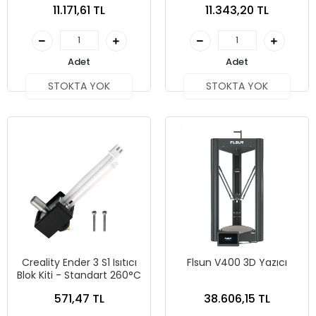
11.171,61 TL
11.343,20 TL
Adet
Adet
STOKTA YOK
STOKTA YOK
Creality Ender 3 S1 Isıtıcı
Flsun V400 3D Yazıcı
Blok Kiti - Standart 260°C
571,47 TL
38.606,15 TL