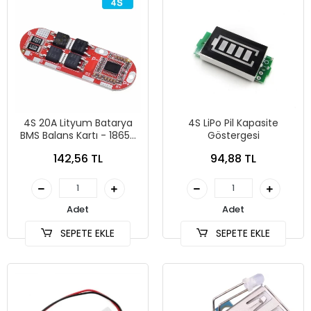
4S 20A Lityum Batarya
4S LiPo Pil Kapasite
BMS Balans Kartı - 18650
Göstergesi
Pil Şarjı için Uygun
142,56 TL
94,88 TL
Adet
Adet
SEPETE EKLE
SEPETE EKLE