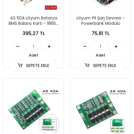
4S 50A Lityum Batarya
Lityum Pil Şarj Devresi -
BMS Balans Kartı - 18650
Powerbank Modülü
Pil Şarjı için Uygun
395,27 TL
75,81 TL
Adet
Adet
SEPETE EKLE
SEPETE EKLE