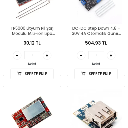
TP5000 Lityum Pil Şarj
DC-DC Step Down 4.8 -
Modülü 1A Li-ion Lipo
30V 4A Otomatik Güneş
LiFePo4 4.2V / 3.6V
Enerjisi Şarj Kartı
90,12 TL
504,93 TL
Adet
Adet
SEPETE EKLE
SEPETE EKLE