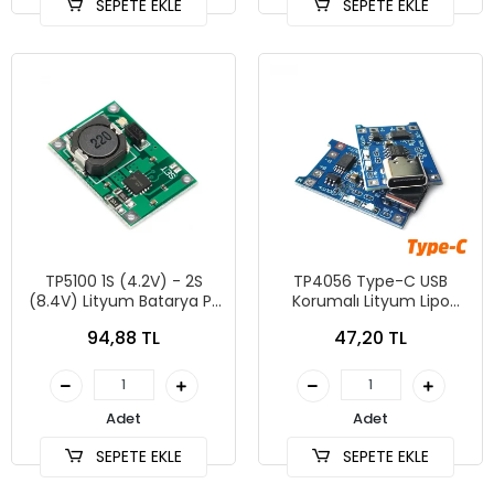
SEPETE EKLE
SEPETE EKLE
TP5100 1S (4.2V) - 2S
TP4056 Type-C USB
(8.4V) Lityum Batarya Pil
Korumalı Lityum Lipo
Şarj Modülü
Batarya Şarj Modülü
94,88 TL
47,20 TL
Devresi
Adet
Adet
SEPETE EKLE
SEPETE EKLE