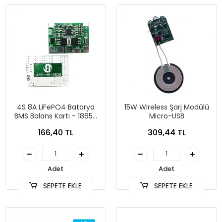
4S 8A LiFePO4 Batarya
15W Wireless Şarj Modülü
BMS Balans Kartı - 18650
Micro-USB
Pil Şarjı için Uygun
166,40 TL
309,44 TL
Adet
Adet
SEPETE EKLE
SEPETE EKLE