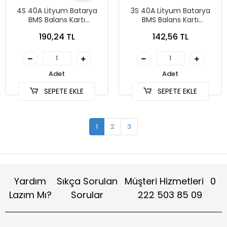
4S 40A Lityum Batarya
3S 40A Lityum Batarya
BMS Balans Kartı
BMS Balans Kartı
Enhanced Versiyon -
Enhanced Versiyon -
190,24 TL
142,56 TL
18650 Pil Şarjı için Uygun
18650 Pil Şarjı için Uygun
Adet
Adet
SEPETE EKLE
SEPETE EKLE
1
2
3
Yardım
Sıkça Sorulan
Müşteri Hizmetleri
0
Lazım Mı?
Sorular
222 503 85 09