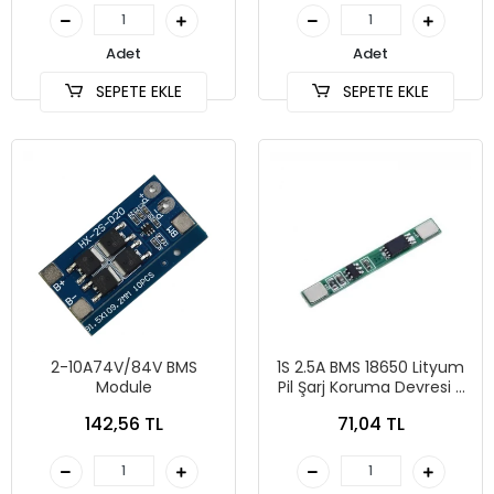
Adet
Adet
SEPETE EKLE
SEPETE EKLE
2-10A74V/84V BMS
1S 2.5A BMS 18650 Lityum
Module
Pil Şarj Koruma Devresi -
3.7V
142,56 TL
71,04 TL