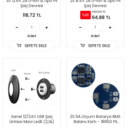
3S 12.6V 2A Li-ion & Lipo Pil
2S 8.4V 2A Li-ion & Lipo Pil
Şarj Devresi
Şarj Devresi
142,56 TL
118,72 TL
%33
94,88 TL
Adet
Adet
SEPETE EKLE
SEPETE EKLE
Sanel 12/24V USB Şarj
2S 5A Lityum Batarya BMS
Ünitesi Mavi Ledli (2,1A)
Balans Kartı - 18650 Pil
Şarjı için Uygun