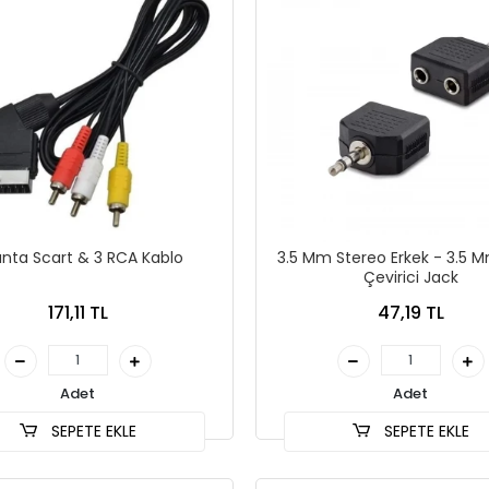
anta Scart & 3 RCA Kablo
3.5 Mm Stereo Erkek - 3.5 M
Çevirici Jack
171,11 TL
47,19 TL
Adet
Adet
SEPETE EKLE
SEPETE EKLE