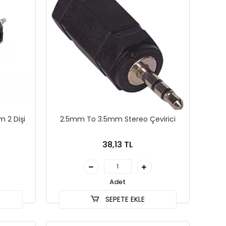
m 2 Dişi
2.5mm To 3.5mm Stereo Çevirici
38,13 TL
Adet
SEPETE EKLE