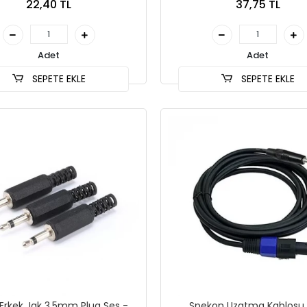
22,40 TL
37,75 TL
Adet
Adet
SEPETE EKLE
SEPETE EKLE
Erkek Jak 3.5mm Plug Ses -
Spekon Uzatma Kablosu