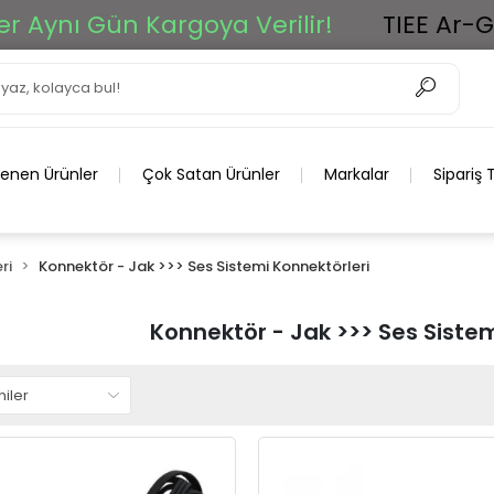
ün Kargoya Verilir!
TIEE Ar-Ge Grup 2
lenen Ürünler
Çok Satan Ürünler
Markalar
Sipariş 
ri
Konnektör - Jak >>> Ses Sistemi Konnektörleri
Konnektör - Jak >>> Ses Sistem