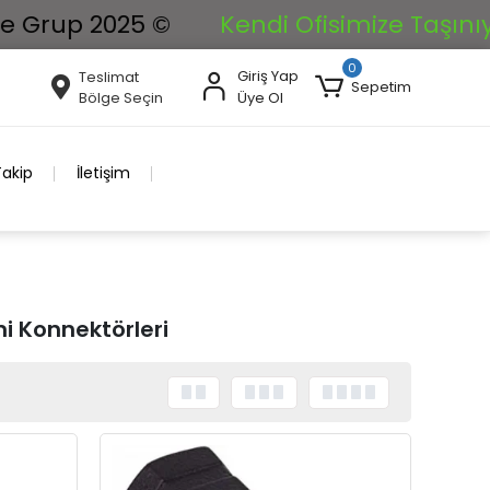
025 ©
Kendi Ofisimize Taşınıyoruz. İsti
0
Giriş Yap
Teslimat
Sepetim
Bölge Seçin
Üye Ol
Takip
İletişim
i Konnektörleri