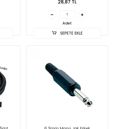
28,87 TL
Adet
SEPETE EKLE
 5mt
6.3mm Mono Jak Erkek