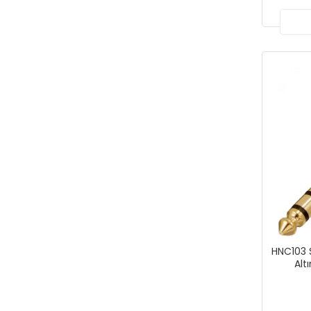
HNC103 
Alt