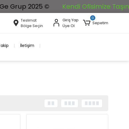
up 2025 ©
Kendi Ofisimize Taşınıyoruz.
0
Giriş Yap
Teslimat
Sepetim
Bölge Seçin
Üye Ol
Takip
İletişim