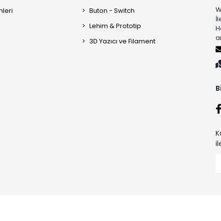
W
mleri
Buton - Switch
İ
Lehim & Prototip
H
a
3D Yazıcı ve Filament
B
K
i