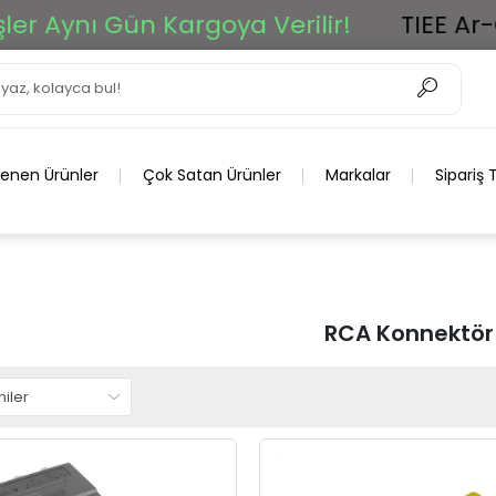
ynı Gün Kargoya Verilir!
TIEE Ar-Ge Gr
lenen Ürünler
Çok Satan Ürünler
Markalar
Sipariş 
RCA Konnektör