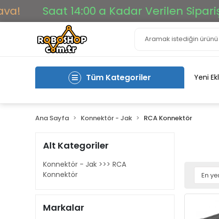
Saat 14:00 a Kadar Verilen Siparişler A
Tüm Kategoriler
Yeni Ek
Ana Sayfa
Konnektör - Jak
RCA Konnektör
Alt Kategoriler
Konnektör - Jak >>> RCA
Konnektör
Markalar