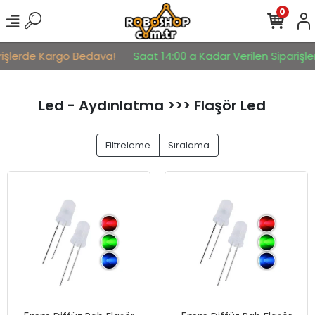
0
işlerde Kargo Bedava!
Saat 14:00 a Kadar Verilen Siparişler 
Led - Aydınlatma >>> Flaşör Led
Filtreleme
Sıralama