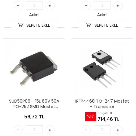
Adet
Adet
SEPETE EKLE
SEPETE EKLE
SUD50P06 - 15L 60V 50A
IRFP4468 TO-247 Mosfet
TO-252 SMD Mosfet
- Transistör
Transistör
857,45 TL
56,72 TL
%17
714,46 TL