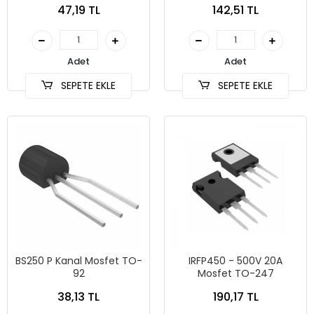
47,19 TL
142,51 TL
Adet
Adet
SEPETE EKLE
SEPETE EKLE
BS250 P Kanal Mosfet TO-
IRFP450 - 500V 20A
92
Mosfet TO-247
38,13 TL
190,17 TL