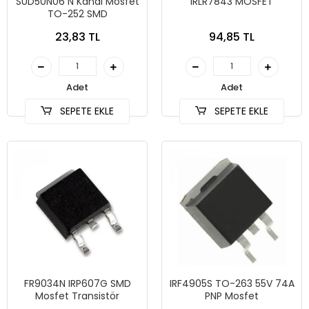
SUD50N06 N Kanal Mosfet
IRLR7843 MOSFET
TO-252 SMD
23,83 TL
94,85 TL
Adet
Adet
SEPETE EKLE
SEPETE EKLE
FR9034N IRP607G SMD
IRF4905S TO-263 55V 74A
Mosfet Transistör
PNP Mosfet