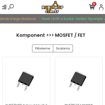
0
lerde Kargo Bedava!
Saat 14:00 a Kadar Verilen Siparişler Ay
Komponent >>> MOSFET / FET
Filtreleme
Sıralama