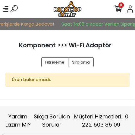
0
verişlerde Kargo Bedava!
Saat 14:00 a Kadar Verilen Siparişl
Komponent >>> Wi-Fi Adaptör
Filtreleme
Sıralama
Ürün bulunamadı.
Yardım
Sıkça Sorulan
Müşteri Hizmetleri
0
Lazım Mı?
Sorular
222 503 85 09