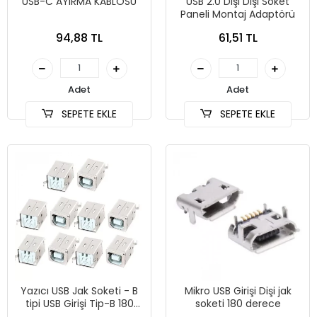
USB-C AYIRMA KABLOSU
USB 2.0 Dişi Dişi Soket
Paneli Montaj Adaptörü
94,88 TL
61,51 TL
Adet
Adet
SEPETE EKLE
SEPETE EKLE
Yazıcı USB Jak Soketi - B
Mikro USB Girişi Dişi jak
tipi USB Girişi Tip-B 180
soketi 180 derece
derece