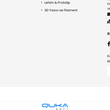
Lehim & Prototip
H
a
3D Yazıcı ve Filament
B
K
i