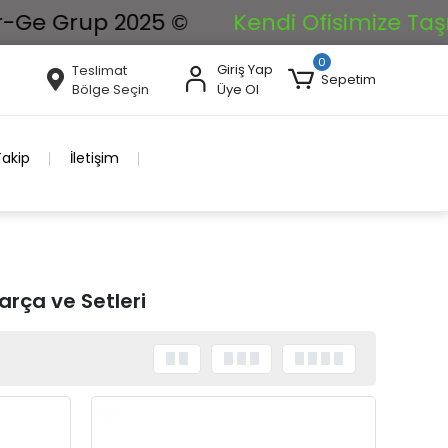
 Grup 2025 ©
Kendi Ofisimize Taşınıyor
0
Giriş Yap
Teslimat
Sepetim
Bölge Seçin
Üye Ol
Takip
İletişim
arça ve Setleri