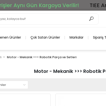
 Aynı Gün Kargoya Verilir!
TIEE Ar-Ge
lenen Ürünler
Çok Satan Ürünler
Markalar
Sipariş 
i
Motor - Mekanik >>> Robotik Parça ve Setleri
Motor - Mekanik >>> Robotik P