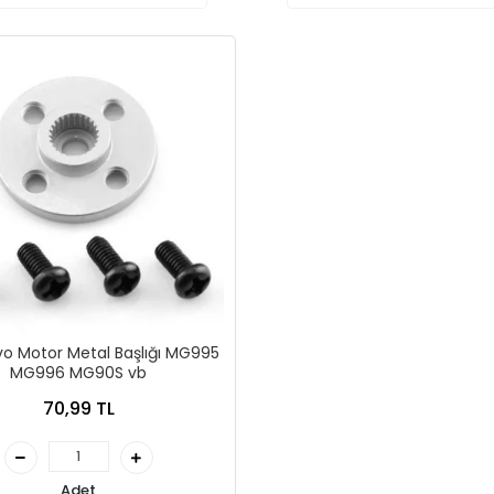
vo Motor Metal Başlığı MG995
MG996 MG90S vb
70,99 TL
Adet