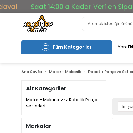
!
Saat 14:00 a Kadar Verilen Siparişler
Tüm Kategoriler
Yeni Ek
Ana Sayfa
Motor - Mekanik
Robotik Parça ve Setler
Alt Kategoriler
Motor - Mekanik >>> Robotik Parça
ve Setleri
Markalar