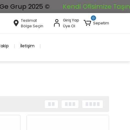
p 2025 ©
Kendi Ofisimize Taşınıyoruz. 
0
Giriş Yap
Teslimat
Sepetim
Bölge Seçin
Üye Ol
Takip
İletişim