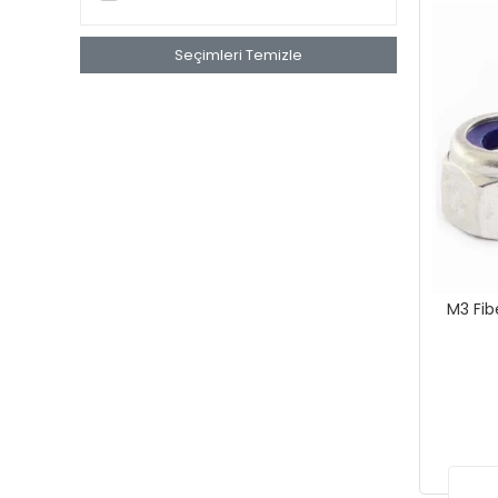
Seçimleri Temizle
M3 Fib