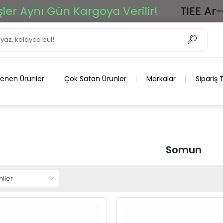
nı Gün Kargoya Verilir!
TIEE Ar-Ge Gru
lenen Ürünler
Çok Satan Ürünler
Markalar
Sipariş 
Somun