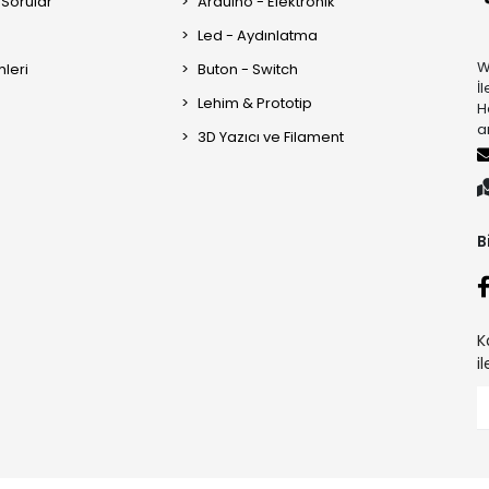
 Sorular
Arduino - Elektronik
Led - Aydınlatma
W
mleri
Buton - Switch
İ
Lehim & Prototip
H
a
3D Yazıcı ve Filament
B
K
i