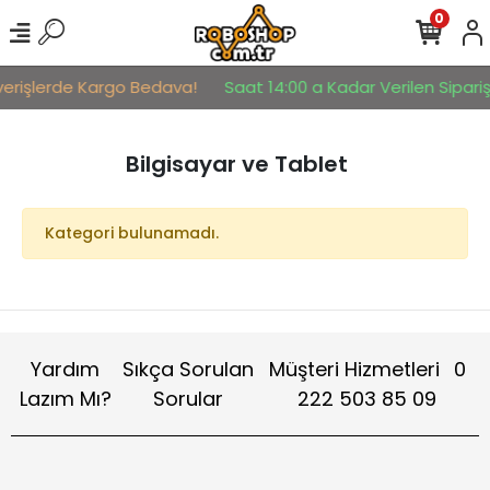
0
şverişlerde Kargo Bedava!
Saat 14:00 a Kadar Verilen Sipariş
Bilgisayar ve Tablet
Kategori bulunamadı.
Yardım
Sıkça Sorulan
Müşteri Hizmetleri
0
Lazım Mı?
Sorular
222 503 85 09