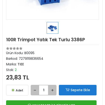
100R Trimpot Yatık Tek Turlu 3386P
Ürün Kodu:
B0095
Barkod:
7279119836654
Marka:
TIEE
Stok:
2
23,83 TL
Sepete Ekle
Adet