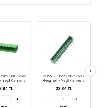
08mm 180C Erkek
12 Pin 5.08mm 90C Erkek
12 Pi
- Yeşil Klemens
Geçmeli - Yeşil Klemens
3,84 TL
23,84 TL
Adet
Adet