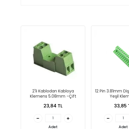
2'li Kablodan Kabloya
12 Pin 3.81mm Di
Klemens 5.08mm -Çift
Yeşil Kle
23,84 TL
33,85 
Adet
Adet