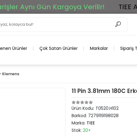
r Aynı Gün Kargoya Verilir!
TIEE Ar-G
lenen Ürünler
Çok Satan Ürünler
Markalar
Sipariş 
> Klemens
11 Pin 3.81mm 180C Erk
Ürün Kodu:
T0520.H102
Barkod:
7279119198028
Marka:
TIEE
Stok:
20+