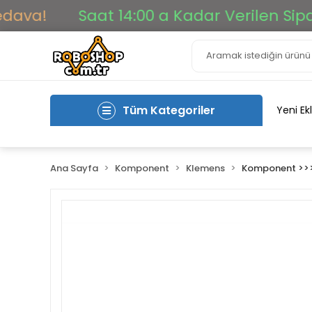
a!
Saat 14:00 a Kadar Verilen Siparişle
Tüm Kategoriler
Yeni Ek
Ana Sayfa
Komponent
Klemens
Komponent >>