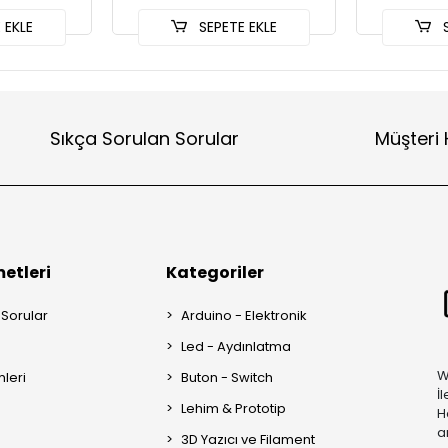
 EKLE
SEPETE EKLE
S
Sıkça Sorulan Sorular
Müşteri 
etleri
Kategoriler
 Sorular
Arduino - Elektronik
Led - Aydınlatma
W
mleri
Buton - Switch
İ
Lehim & Prototip
H
a
3D Yazıcı ve Filament