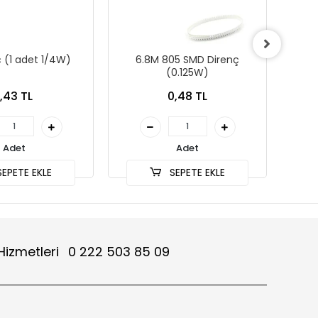
ç (1 adet 1/4W)
6.8M 805 SMD Direnç
4
(0.125W)
1,43 TL
0,48 TL
Adet
Adet
EPETE EKLE
SEPETE EKLE
Hizmetleri
0 222 503 85 09