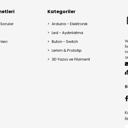
etleri
Kategoriler
 Sorular
Arduino - Elektronik
Led - Aydınlatma
W
mleri
Buton - Switch
İ
Lehim & Prototip
H
a
3D Yazıcı ve Filament
B
K
i