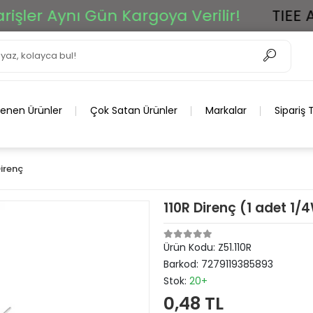
er Aynı Gün Kargoya Verilir!
TIEE Ar-G
lenen Ürünler
Çok Satan Ürünler
Markalar
Sipariş 
irenç
110R Direnç (1 adet 1/
Ürün Kodu:
Z51.110R
Barkod:
7279119385893
Stok:
20+
0,48 TL