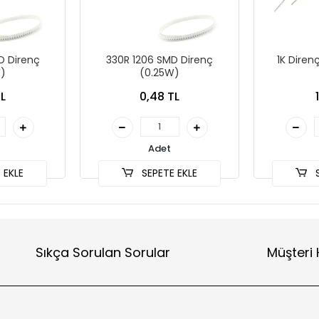
D Direnç
330R 1206 SMD Direnç
1K Diren
)
(0.25W)
L
0,48 TL
Adet
 EKLE
SEPETE EKLE
S
Sıkça Sorulan Sorular
Müşteri 