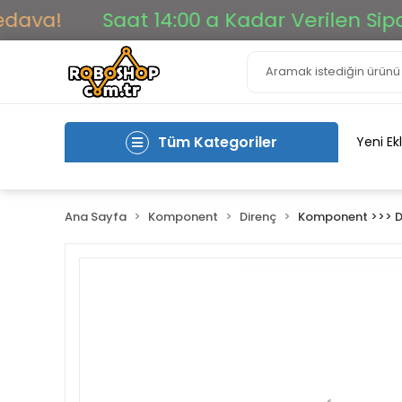
a!
Saat 14:00 a Kadar Verilen Siparişl
Tüm Kategoriler
Yeni Ek
Ana Sayfa
Komponent
Direnç
Komponent >>> D