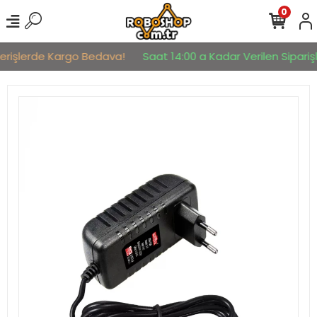
0
verişlerde Kargo Bedava!
Saat 14:00 a Kadar Verilen Siparişle