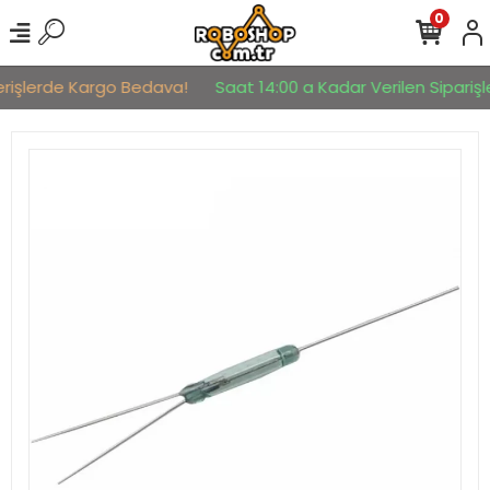
0
erişlerde Kargo Bedava!
Saat 14:00 a Kadar Verilen Siparişle