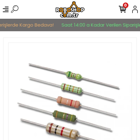
0
erişlerde Kargo Bedava!
Saat 14:00 a Kadar Verilen Siparişle