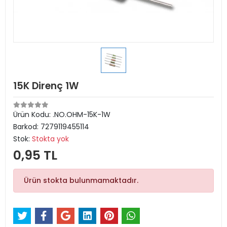
15K Direnç 1W
Ürün Kodu:
.NO.OHM-15K-1W
Barkod:
7279119455114
Stok:
Stokta yok
0,95 TL
Ürün stokta bulunmamaktadır.