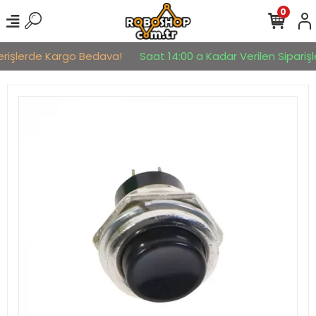
0
erişlerde Kargo Bedava!
Saat 14:00 a Kadar Verilen Siparişle