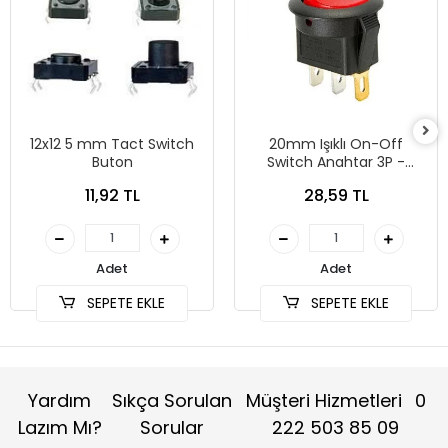
12x12 5 mm Tact Switch
20mm Işıklı On-Off
Buton
Switch Anahtar 3P -
KIRMIZI
11,92 TL
28,59 TL
Adet
Adet
SEPETE EKLE
SEPETE EKLE
Yardım
Sıkça Sorulan
Müşteri Hizmetleri
0
Lazım Mı?
Sorular
222 503 85 09