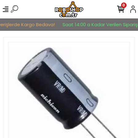
0
verişlerde Kargo Bedava!
Saat 14:00 a Kadar Verilen Siparişl