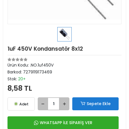
1uF 450V Kondansatör 8x12
Ürün Kodu:
.NO.1uf450V
Barkod:
7279119173469
Stok:
20+
8,58 TL
Sepete Ekle
Adet
WHATSAPP İLE SİPARİŞ VER