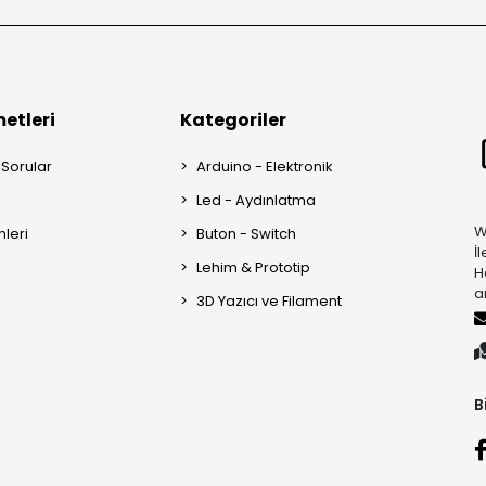
etleri
Kategoriler
 Sorular
Arduino - Elektronik
Led - Aydınlatma
W
mleri
Buton - Switch
İ
Lehim & Prototip
H
a
3D Yazıcı ve Filament
B