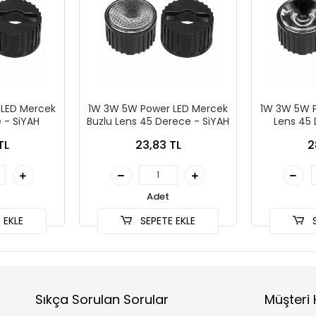
LED Mercek
1W 3W 5W Power LED Mercek
1W 3W 5W 
 - SiYAH
Buzlu Lens 45 Derece - SiYAH
Lens 45 
Ç
TL
23,83 TL
2
Adet
 EKLE
SEPETE EKLE
S
Sıkça Sorulan Sorular
Müşteri 