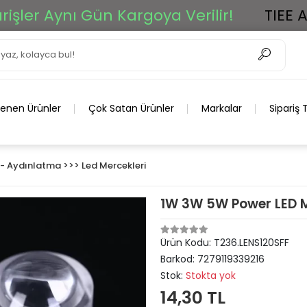
er Aynı Gün Kargoya Verilir!
TIEE Ar-G
lenen Ürünler
Çok Satan Ürünler
Markalar
Sipariş 
 - Aydınlatma >>> Led Mercekleri
1W 3W 5W Power LED M
Ürün Kodu:
T236.LENS120SFF
Barkod:
7279119339216
Stok:
Stokta yok
14,30 TL