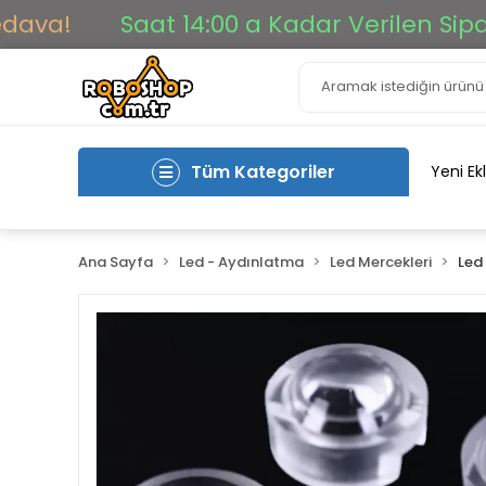
a!
Saat 14:00 a Kadar Verilen Siparişl
Tüm Kategoriler
Yeni Ek
Ana Sayfa
Led - Aydınlatma
Led Mercekleri
Led