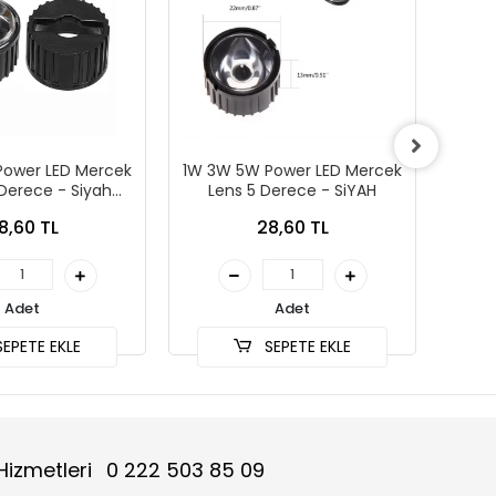
Power LED Mercek
1W 3W 5W Power LED Mercek
1W 3
Derece - Siyah
Lens 5 Derece - SiYAH
Len
erçeve
8,60 TL
28,60 TL
Adet
Adet
EPETE EKLE
SEPETE EKLE
Hizmetleri
0 222 503 85 09