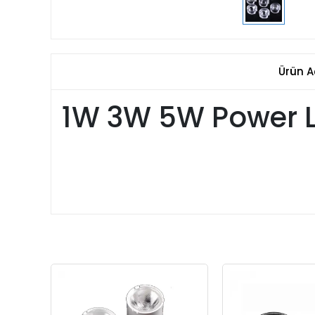
Ürün A
1W 3W 5W Power L