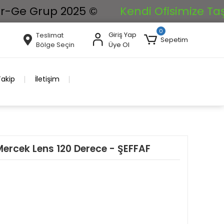
e Grup 2025 ©
Kendi Ofisimize Taşınıy
0
Giriş Yap
Teslimat
Sepetim
Bölge Seçin
Üye Ol
Takip
İletişim
ercek Lens 120 Derece - ŞEFFAF