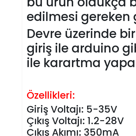
bu ürün oldukça ba
edilmesi gereken 
Devre üzerinde bi
giriş ile arduino 
ile karartma yapabi
Özellikleri:
Giriş Voltajı: 5-35V
Çıkış Voltajı: 1.2-28V
Çıkış Akımı: 350mA