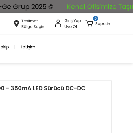
up 2025 ©
Kendi Ofisimize Taşınıyoruz. 
0
Giriş Yap
Teslimat
Sepetim
Bölge Seçin
Üye Ol
Takip
İletişim
300 - 350mA LED Sürücü DC-DC