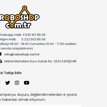
hatsapp Hattı: 0 530 167 85 09
letişim Hattı: 0 222 503 85 09
aftaiçi 09:00 - 18:00 Cumartesi 10:00 - 17:00 saatleri
rasında ulaşabilirsiniz.
info@roboshop.com.tr
İstiklal Mahallesi Duru Sokak No: 26/A ESKİŞEHİR
izi Takip Edin
ampanya, duyuru, bilgilendirmelerden e-posta
le haberdar olmak istiyorum.