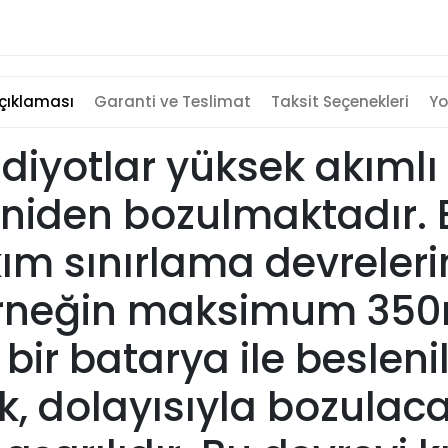
çıklaması
Garanti ve Teslimat
Taksit Seçenekleri
Yo
D diyotlar yüksek akıml
aniden bozulmaktadır.
ım sınırlama devreleri
Örneğin maksimum 35
 bir batarya ile besleni
k, dolayısıyla bozulaca