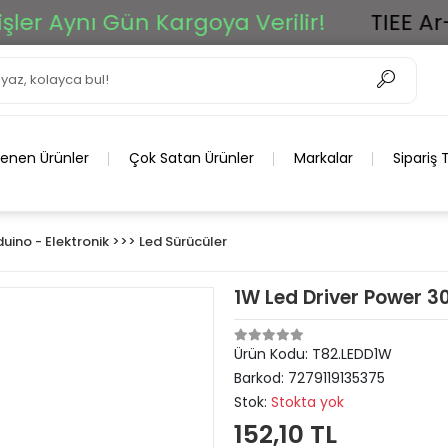
nı Gün Kargoya Verilir!
TIEE Ar-Ge Gr
lenen Ürünler
Çok Satan Ürünler
Markalar
Sipariş 
duino - Elektronik >>> Led Sürücüler
1W Led Driver Power 
Ürün Kodu:
T82.LEDD1W
Barkod:
7279119135375
Stok:
Stokta yok
152,10 TL