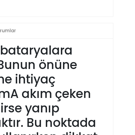
rumlar
ı bataryalara
 Bunun önüne
ne ihtiyaç
0mA akım çeken
lirse yanıp
ktır. Bu noktada