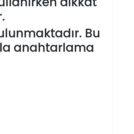
ullanırken dikkat
r.
bulunmaktadır. Bu
nızla anahtarlama