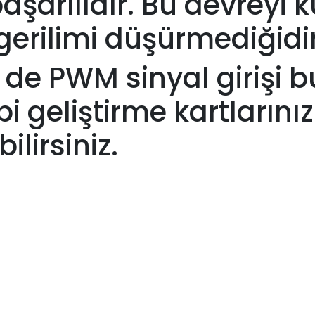
şarılıdır. Bu devreyi k
gerilimi düşürmediğidi
r de PWM sinyal girişi 
gibi geliştirme kartları
lirsiniz.