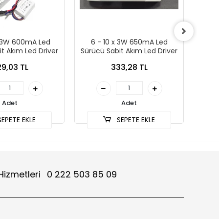
x 3W 600mA Led
6 - 10 x 3W 650mA Led
2 - 3
t Akım Led Driver
Sürücü Sabit Akım Led Driver
S
9,03 TL
333,28 TL
Adet
Adet
EPETE EKLE
SEPETE EKLE
Hizmetleri
0 222 503 85 09