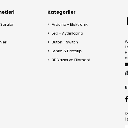
etleri
Kategoriler
 Sorular
Arduino - Elektronik
Led - Aydınlatma
W
mleri
Buton - Switch
İ
Lehim & Prototip
H
a
3D Yazıcı ve Filament
B
K
i