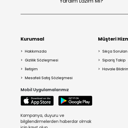
Yardım Lazım Mı?
Kurumsal
Müşteri Hizm
Hakkımızda
Sıkça Sorulan
Gizlilik Sözleşmesi
Sipariş Takip
İletişim
Havale Bildiri
Mesafeli Satış Sözleşmesi
Mobil Uygulamalarımız
Kampanya, duyuru ve
bilgilendirmelerden haberdar olmak
için kayıt olun.