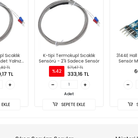
l Sıcaklık
K-tipi Termokupl Sıcaklık
3144E Hall
det Yalnız
Sensörü - 2'li Sadece Sensör
Sensör M
r
U
,82 TL
571,47 TL
6
%42
,17 TL
333,16 TL
Adet
 EKLE
SEPETE EKLE
S