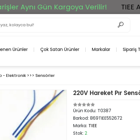
r Aynı Gün Kargoya Verilir!
TIEE Ar-G
lenen Ürünler
Çok Satan Ürünler
Markalar
Sipariş 
o - Elektronik >>> Sensörler
220V Hareket Pır Sen
Ürün Kodu:
T0387
Barkod:
869TIEE552672
Marka:
TIEE
Stok:
2