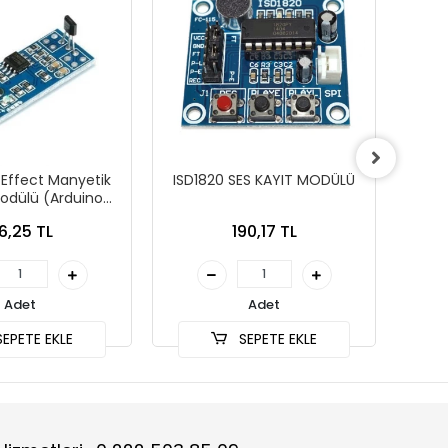
 Effect Manyetik
ISD1820 SES KAYIT MODÜLÜ
VO
odülü (Arduino
yumlu)
6,25 TL
190,17 TL
Adet
Adet
EPETE EKLE
SEPETE EKLE