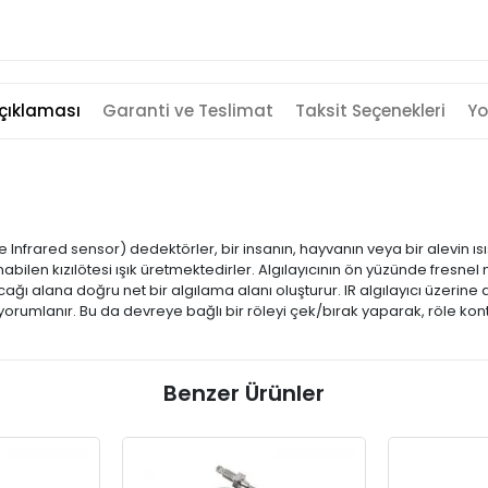
çıklaması
Garanti ve Teslimat
Taksit Seçenekleri
Yo
 Infrared sensor) dedektörler, bir insanın, hayvanın veya bir alevin ısıs
nabilen kızılötesi ışık üretmektedirler. Algılayıcının ön yüzünde fresnel me
ğı alana doğru net bir algılama alanı oluşturur. IR algılayıcı üzerine d
orumlanır. Bu da devreye bağlı bir röleyi çek/bırak yaparak, röle kont
Benzer Ürünler