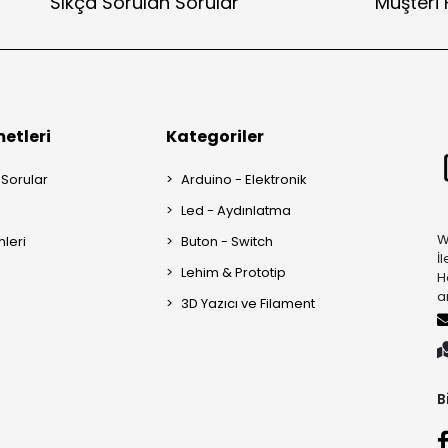
Sıkça Sorulan Sorular
Müşteri 
etleri
Kategoriler
 Sorular
Arduino - Elektronik
Led - Aydınlatma
W
mleri
Buton - Switch
İ
Lehim & Prototip
H
a
3D Yazıcı ve Filament
B