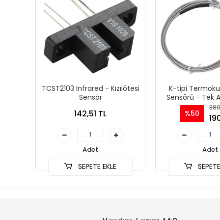
TCST2103 Infrared - Kızılötesi
K-tipi Termokup
Sensör
Sensörü - Tek A
Sensö
380
142,51 TL
%50
190
Adet
Adet
SEPETE EKLE
SEPETE