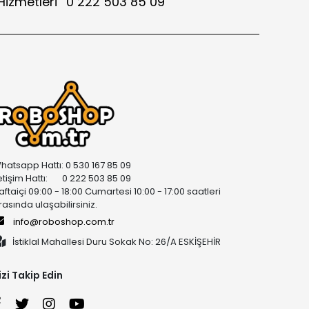
Hizmetleri
0 222 503 85 09
hatsapp Hattı: 0 530 167 85 09
letişim Hattı: 0 222 503 85 09
aftaiçi 09:00 - 18:00 Cumartesi 10:00 - 17:00 saatleri
rasında ulaşabilirsiniz.
info@roboshop.com.tr
İstiklal Mahallesi Duru Sokak No: 26/A ESKİŞEHİR
izi Takip Edin