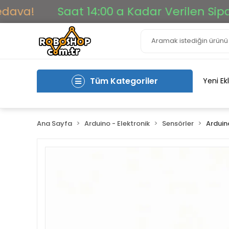
a!
Saat 14:00 a Kadar Verilen Siparişle
Tüm Kategoriler
Yeni Ek
Ana Sayfa
Arduino - Elektronik
Sensörler
Arduin