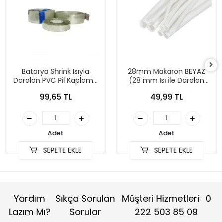
Batarya Shrink Isıyla
28mm Makaron BEYAZ
Daralan PVC Pil Kaplama
(28 mm Isı ile Daralan
Makaronu 120x0.08mm - 1
Kablo Makaronu) - 1
99,65 TL
49,99 TL
Metre Şeffaf
metre
Adet
Adet
SEPETE EKLE
SEPETE EKLE
Yardım
Sıkça Sorulan
Müşteri Hizmetleri
0
Lazım Mı?
Sorular
222 503 85 09