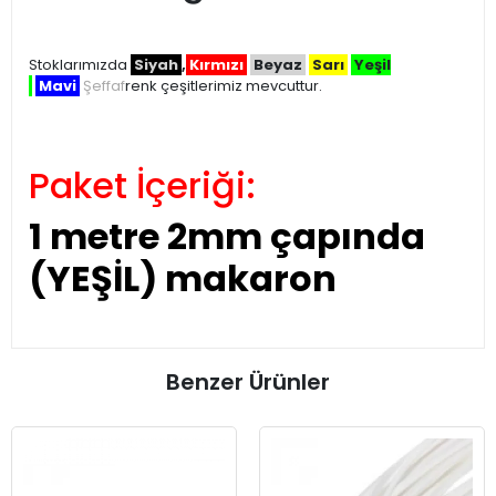
Stoklarımızda
Siyah
,
Kırmızı
Beyaz
Sarı
Yeşil
Mavi
Şeffaf
renk çeşitlerimiz mevcuttur.
Paket İçeriği:
1 metre 2mm çapında
(YEŞİL) makaron
Benzer Ürünler