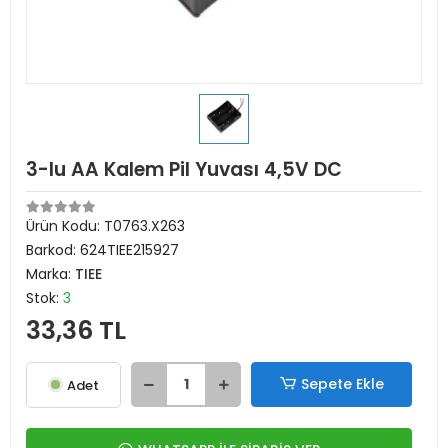
3-lu AA Kalem Pil Yuvası 4,5V DC
Ürün Kodu:
T0763.X263
Barkod:
624TIEE215927
Marka:
TIEE
Stok:
3
33,36 TL
Sepete Ekle
Adet