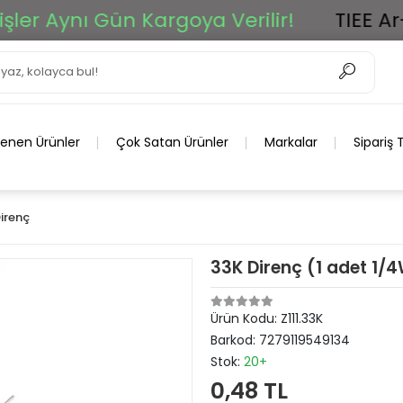
 Aynı Gün Kargoya Verilir!
TIEE Ar-Ge
lenen Ürünler
Çok Satan Ürünler
Markalar
Sipariş 
irenç
33K Direnç (1 adet 1/
Ürün Kodu:
Z111.33K
Barkod:
7279119549134
Stok:
20+
0,48 TL