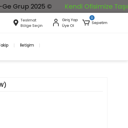
 Grup 2025 ©
Kendi Ofisimize Taşınıyor
0
Giriş Yap
Teslimat
Sepetim
Bölge Seçin
Üye Ol
Takip
İletişim
4W)