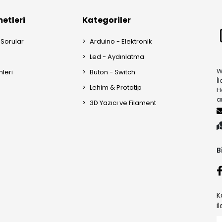
etleri
Kategoriler
 Sorular
Arduino - Elektronik
Led - Aydınlatma
W
mleri
Buton - Switch
İ
Lehim & Prototip
H
a
3D Yazıcı ve Filament
B
K
i