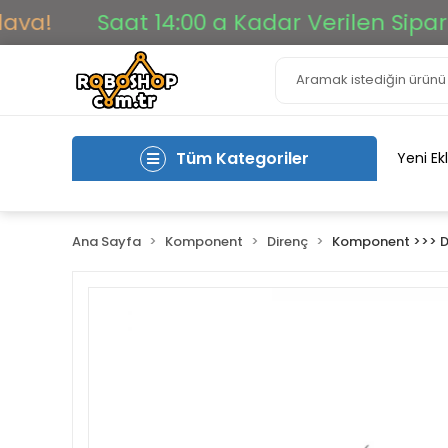
!
Saat 14:00 a Kadar Verilen Siparişler
Tüm Kategoriler
Yeni Ek
Ana Sayfa
Komponent
Direnç
Komponent >>> D