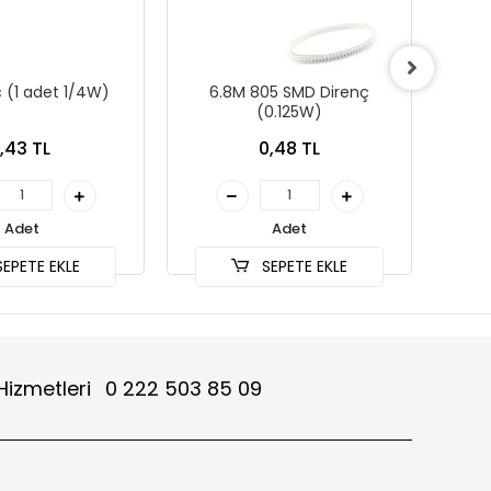
ç (1 adet 1/4W)
6.8M 805 SMD Direnç
4
(0.125W)
1,43 TL
0,48 TL
Adet
Adet
EPETE EKLE
SEPETE EKLE
Hizmetleri
0 222 503 85 09