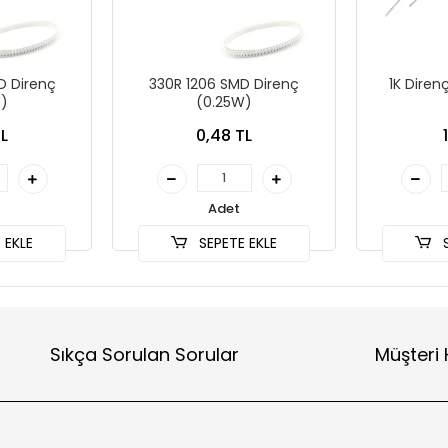
D Direnç
330R 1206 SMD Direnç
1K Diren
)
(0.25W)
L
0,48 TL
Adet
 EKLE
SEPETE EKLE
S
Sıkça Sorulan Sorular
Müşteri 