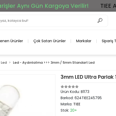
r Aynı Gün Kargoya Verilir!
TIEE Ar-G
lenen Ürünler
Çok Satan Ürünler
Markalar
Sipariş 
 Led
Led - Aydınlatma >>> 3mm / 5mm Standart Led
3mm LED Ultra Parlak
Ürün Kodu:
B1173
Barkod:
624TIEE245795
Marka:
TIEE
Stok:
20+