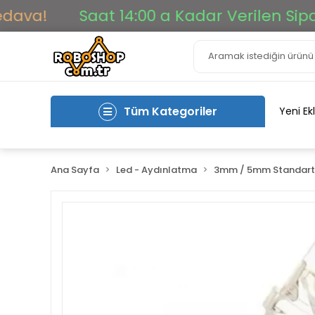
a!
Saat 14:00 a Kadar Verilen Siparişle
Tüm Kategoriler
Yeni Ek
Ana Sayfa
Led - Aydınlatma
3mm / 5mm Standart