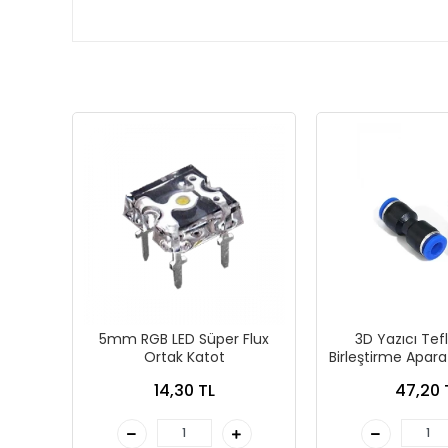
5mm RGB LED Süper Flux
3D Yazıcı Tef
Ortak Katot
Birleştirme Apar
4 m
14,30 TL
47,20 