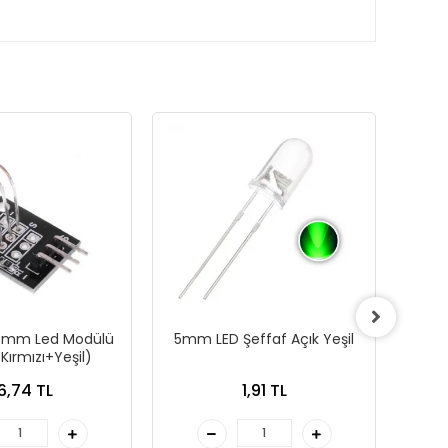
 3mm Led Modülü
5mm LED Şeffaf Açık Yeşil
3mm 
(Kırmızı+Yeşil)
Diyo
6,74 TL
1,91 TL