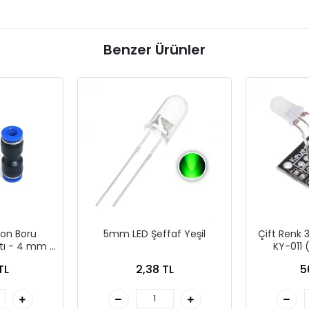
Benzer Ürünler
lon Boru
5mm LED Şeffaf Yeşil
Çift Renk
atı - 4 mm x
KY-011 
m
TL
2,38 TL
5