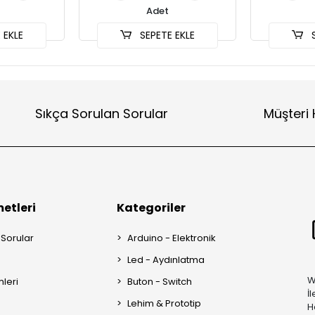
Adet
 EKLE
SEPETE EKLE
S
Sıkça Sorulan Sorular
Müşteri 
etleri
Kategoriler
 Sorular
Arduino - Elektronik
Led - Aydınlatma
W
mleri
Buton - Switch
İ
Lehim & Prototip
H