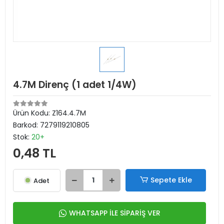
4.7M Direnç (1 adet 1/4W)
Ürün Kodu:
Z164.4.7M
Barkod:
7279119210805
Stok:
20+
0,48 TL
Sepete Ekle
Adet
WHATSAPP İLE SİPARİŞ VER