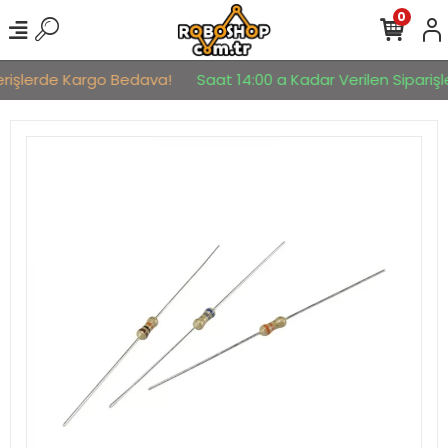
0
erişlerde Kargo Bedava!
Saat 14:00 a Kadar Verilen Siparişle