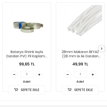
Batarya Shrink Isıyla
28mm Makaron BEYAZ
Daralan PVC Pil Kaplama
(28 mm Isı ile Daralan
Makaronu 120x0.08mm - 1
Kablo Makaronu) - 1
99,65 TL
49,99 TL
Metre Şeffaf
metre
Adet
Adet
SEPETE EKLE
SEPETE EKLE