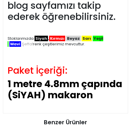
blog sayfamızı takip
ederek öğrenebilirsiniz.
Stoklarımızda
Siyah
,
Kırmızı
Beyaz
Sarı
Yeşil
Mavi
Şeffaf
renk çeşitlerimiz mevcuttur.
Paket İçeriği:
1 metre 4.8mm çapında
(SiYAH) makaron
Benzer Ürünler