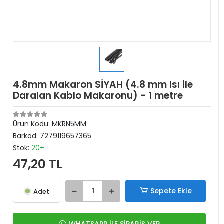
4.8mm Makaron SİYAH (4.8 mm Isı ile
Daralan Kablo Makaronu) - 1 metre
Ürün Kodu:
MKRN5MM
Barkod:
7279119657365
Stok:
20+
47,20 TL
Sepete Ekle
Adet