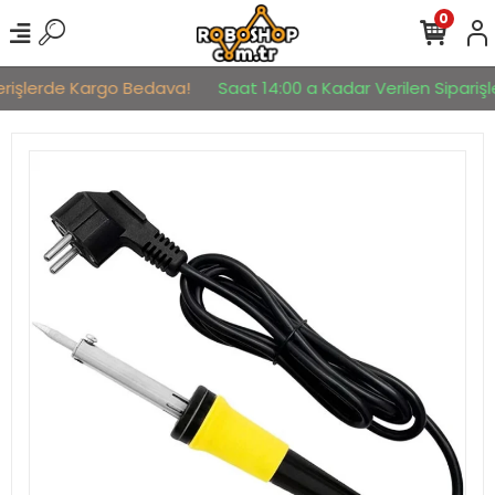
0
erişlerde Kargo Bedava!
Saat 14:00 a Kadar Verilen Siparişle