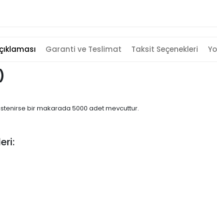
çıklaması
Garanti ve Teslimat
Taksit Seçenekleri
Yo
)
ek istenirse bir makarada 5000 adet mevcuttur.
eri: