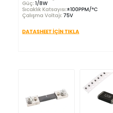
Güç:
1/8W
S
ıcaklık Katsayısı:
±100PPM/°C
Çalışma Voltajı:
75V
DATASHEET İÇİN TIKLA