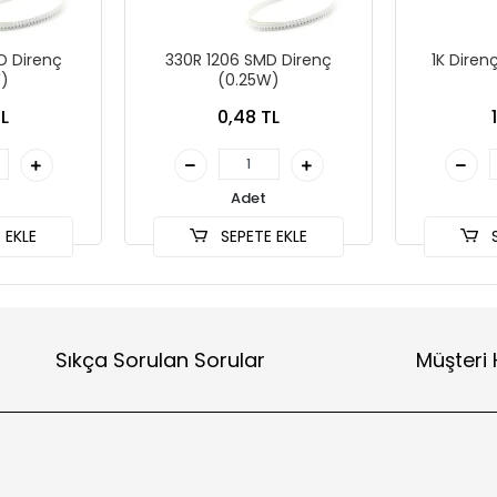
D Direnç
330R 1206 SMD Direnç
1K Diren
)
(0.25W)
L
0,48 TL
Adet
 EKLE
SEPETE EKLE
S
Sıkça Sorulan Sorular
Müşteri 