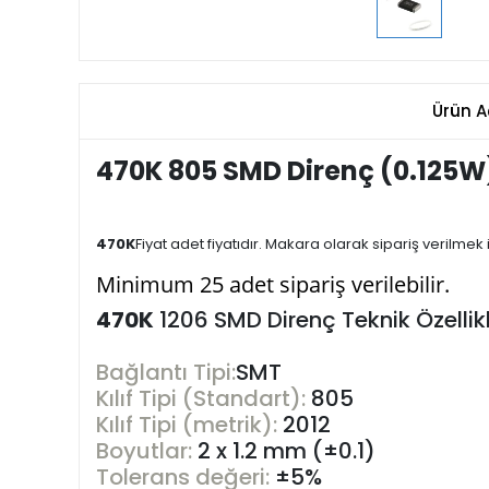
Ürün A
470K 805 SMD Direnç (0.125W
470
K
Fiyat adet fiyatıdır. Makara olarak sipariş verilm
Minimum 25 adet sipariş verilebilir.
470K
1206 SMD Direnç Teknik Özellikl
Bağlantı Tipi:
SMT
Kılıf Tipi (Standart):
805
Kılıf Tipi (metrik):
2012
Boyutlar:
2 x 1.2 mm (±0.1)
Tolerans değeri:
±5%