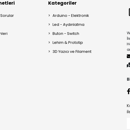
etleri
Kategoriler
 Sorular
Arduino - Elektronik
Led - Aydınlatma
W
mleri
Buton - Switch
İ
Lehim & Prototip
H
a
3D Yazıcı ve Filament
B
K
i