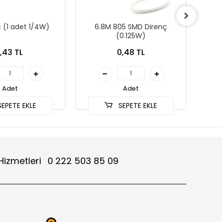
ç (1 adet 1/4W)
6.8M 805 SMD Direnç
4
(0.125W)
1,43 TL
0,48 TL
Adet
Adet
EPETE EKLE
SEPETE EKLE
Hizmetleri
0 222 503 85 09