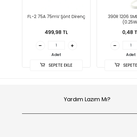
FL-2 75A 75mV Şönt Direnç
390R 1206 SM
(0.25W
499,98 TL
0,48 T
Adet
Adet
SEPETE EKLE
SEPETE
Yardım Lazım Mı?