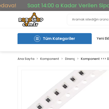
!
Saat 14:00 a Kadar Verilen Siparişle
Tüm Kategoriler
Yeni Ek
Ana Sayfa
Komponent
Direnç
Komponent >>> D