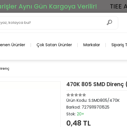
r Aynı Gün Kargoya Verilir!
TIEE Ar-Ge
lenen Ürünler
Çok Satan Ürünler
Markalar
Sipariş 
irenç
470K 805 SMD Direnç 
Ürün Kodu:
S.SMD805/470K
Barkod:
7279119701525
Stok:
20+
0,48 TL