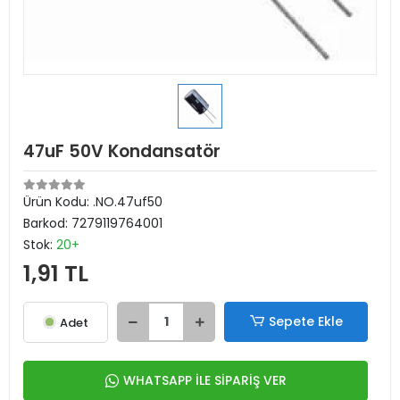
47uF 50V Kondansatör
Ürün Kodu:
.NO.47uf50
Barkod:
7279119764001
Stok:
20+
1,91 TL
Sepete Ekle
Adet
WHATSAPP İLE SİPARİŞ VER