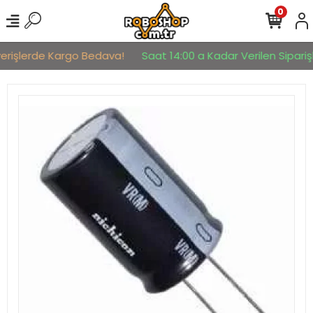
0
verişlerde Kargo Bedava!
Saat 14:00 a Kadar Verilen Siparişl