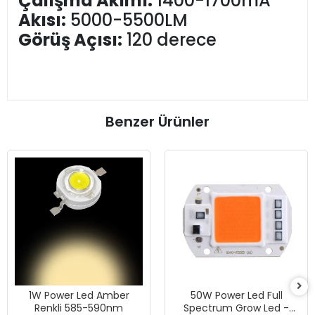
Çalışma Akımı:
1400-1700mA
Akısı:
5000-5500LM
Görüş Açısı:
120 derece
Benzer Ürünler
1W Power Led Amber
50W Power Led Full
Renkli 585-590nm
Spectrum Grow Led -