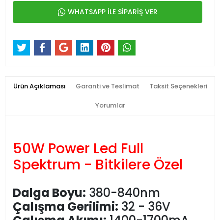
WHATSAPP İLE SİPARİŞ VER
Ürün Açıklaması
Garanti ve Teslimat
Taksit Seçenekleri
Yorumlar
50W Power Led Full
Spektrum - Bitkilere Özel
Dalga Boyu:
380-840nm
Çalışma Gerilimi:
32 - 36V