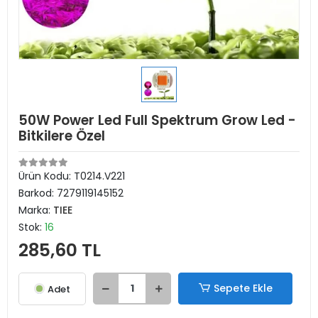
50W Power Led Full Spektrum Grow Led -
Bitkilere Özel
Ürün Kodu:
T0214.V221
Barkod:
7279119145152
Marka:
TIEE
Stok:
16
285,60 TL
Sepete Ekle
Adet