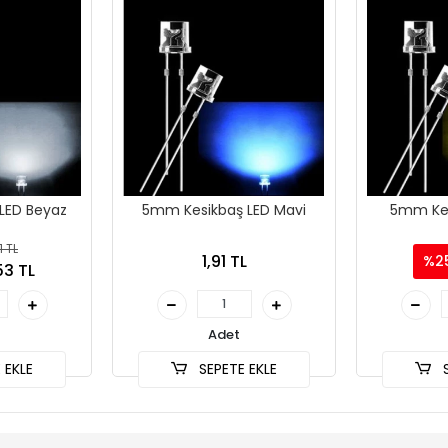
LED Beyaz
5mm Kesikbaş LED Mavi
5mm Kes
1 TL
1,91 TL
%2
53 TL
Adet
 EKLE
SEPETE EKLE
S