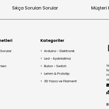
Sıkça Sorulan Sorular
Müşteri 
etleri
Kategoriler
 Sorular
Arduino - Elektronik
Led - Aydınlatma
W
mleri
Buton - Switch
İ
Lehim & Prototip
H
a
3D Yazıcı ve Filament
B