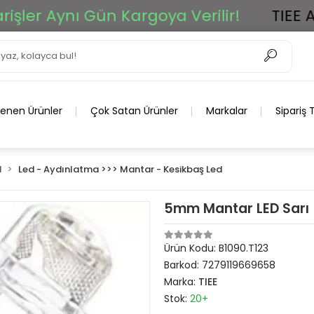
r Aynı Gün Kargoya Verilir!
TIEE Ar-G
lenen Ürünler
Çok Satan Ürünler
Markalar
Sipariş 
d
Led - Aydınlatma >>> Mantar - Kesikbaş Led
5mm Mantar LED Sarı
Ürün Kodu:
B1090.T123
Barkod:
7279119669658
Marka:
TIEE
Stok:
20+