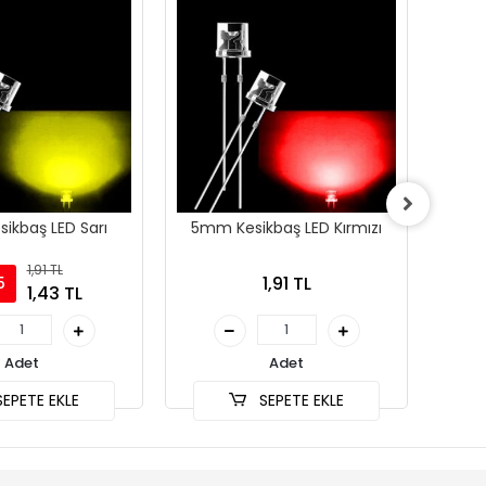
ikbaş LED Sarı
5mm Kesikbaş LED Kırmızı
5mm
1,91 TL
1,91 TL
5
1,43 TL
Adet
Adet
EPETE EKLE
SEPETE EKLE