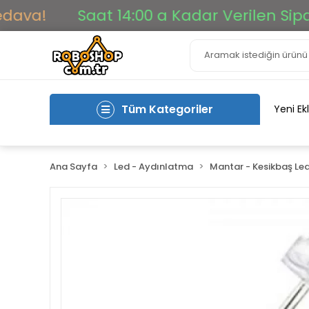
a!
Saat 14:00 a Kadar Verilen Siparişle
Tüm Kategoriler
Yeni Ek
Ana Sayfa
Led - Aydınlatma
Mantar - Kesikbaş Le