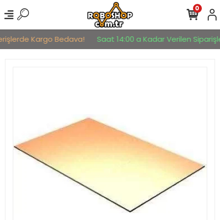
0
erişlerde Kargo Bedava!
Saat 14:00 a Kadar Verilen Siparişle