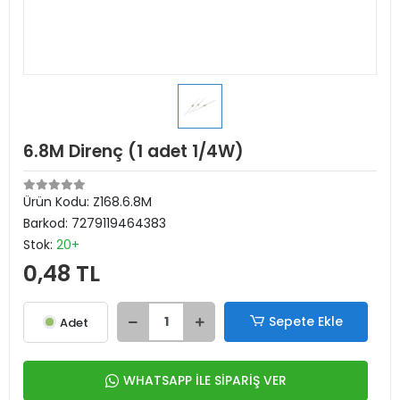
6.8M Direnç (1 adet 1/4W)
Ürün Kodu:
Z168.6.8M
Barkod:
7279119464383
Stok:
20+
0,48 TL
Sepete Ekle
Adet
WHATSAPP İLE SİPARİŞ VER