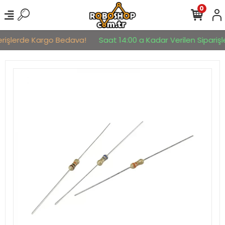
0
erişlerde Kargo Bedava!
Saat 14:00 a Kadar Verilen Siparişle