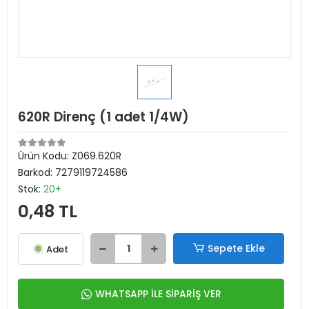
620R Direnç (1 adet 1/4W)
Ürün Kodu:
Z069.620R
Barkod:
7279119724586
Stok:
20+
0,48 TL
Sepete Ekle
Adet
WHATSAPP İLE SİPARİŞ VER