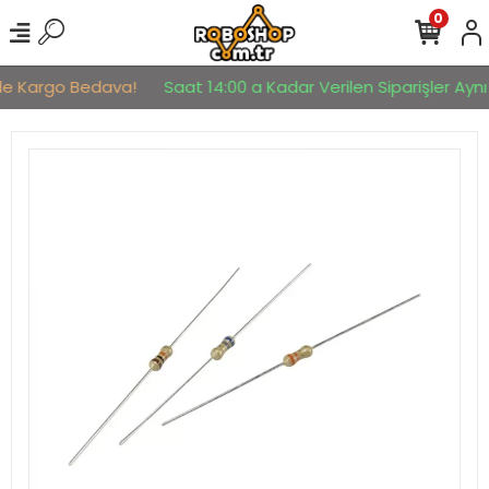
0
rde Kargo Bedava!
Saat 14:00 a Kadar Verilen Siparişler Aynı 