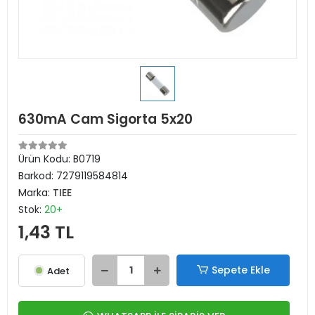
630mA Cam Sigorta 5x20
Ürün Kodu:
B0719
Barkod:
7279119584814
Marka:
TIEE
Stok:
20+
1,43 TL
Sepete Ekle
Adet