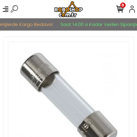
0
erişlerde Kargo Bedava!
Saat 14:00 a Kadar Verilen Siparişle