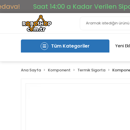
!
Saat 14:00 a Kadar Verilen Siparişle
Tüm Kategoriler
Yeni Ek
Ana Sayfa
Komponent
Termik Sigorta
Komponen