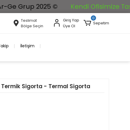
 Grup 2025 ©
Kendi Ofisimize Taşınıyor
0
Giriş Yap
Teslimat
Sepetim
Bölge Seçin
Üye Ol
Takip
İletişim
l Termik Sigorta - Termal Sigorta