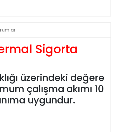
rumlar
Termal Sigorta
caklığı üzerindeki değere
simum çalışma akımı 10
lanıma uygundur.