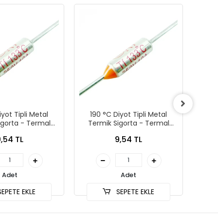
iyot Tipli Metal
190 °C Diyot Tipli Metal
17
igorta - Termal
Termik Sigorta - Termal
Ter
Sigorta
Sigorta
,54 TL
9,54 TL
Adet
Adet
EPETE EKLE
SEPETE EKLE