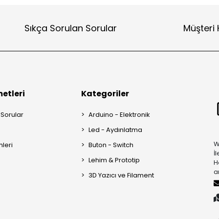
Sıkça Sorulan Sorular
Müşteri 
etleri
Kategoriler
 Sorular
Arduino - Elektronik
Led - Aydınlatma
W
mleri
Buton - Switch
İ
Lehim & Prototip
H
a
3D Yazıcı ve Filament