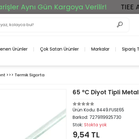
r Aynı Gün Kargoya Verilir!
TIEE Ar-Ge
lenen Ürünler
Çok Satan Ürünler
Markalar
Sipariş 
t >>> Termik Sigorta
65 °C Diyot Tipli Meta
Ürün Kodu:
B449.FUSE65
Barkod:
7279119925730
Stok:
Stokta yok
9,54 TL