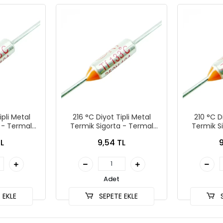
ipli Metal
216 °C Diyot Tipli Metal
210 °C D
 - Termal
Termik Sigorta - Termal
Termik S
a
Sigorta
L
9,54 TL
9
Adet
 EKLE
SEPETE EKLE
S