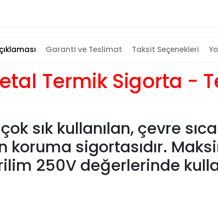
çıklaması
Garanti ve Teslimat
Taksit Seçenekleri
Yo
Metal Termik Sigorta - 
e çok sık kullanılan, çevre sı
en koruma sigortasıdır. Mak
lim 250V değerlerinde kul