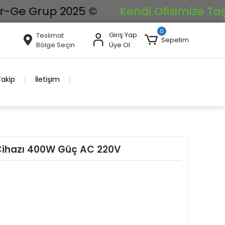
e Grup 2025 ©
Kendi Ofisimize Taşınıyo
0
Giriş Yap
Teslimat
Sepetim
Bölge Seçin
Üye Ol
Takip
İletişim
 Cihazı 400W Güç AC 220V