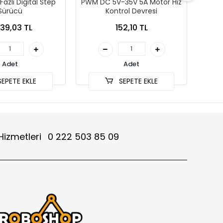
azlı Digital Step
PWM DC 5V-35V 5A Motor Hız
Lew
Sürücü
Kontrol Devresi
39,03 TL
152,10 TL
Adet
Adet
EPETE EKLE
SEPETE EKLE
Hizmetleri
0 222 503 85 09