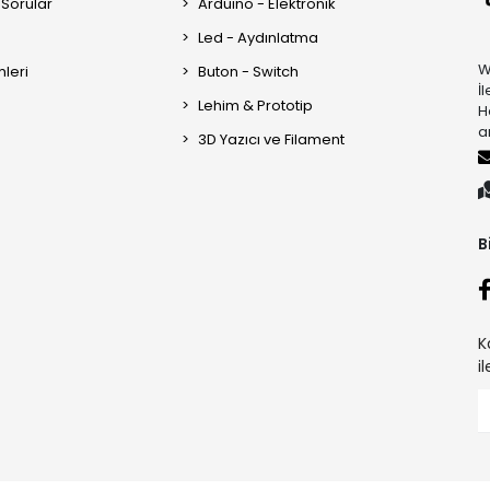
 Sorular
Arduino - Elektronik
Led - Aydınlatma
W
mleri
Buton - Switch
İ
Lehim & Prototip
H
a
3D Yazıcı ve Filament
B
K
i