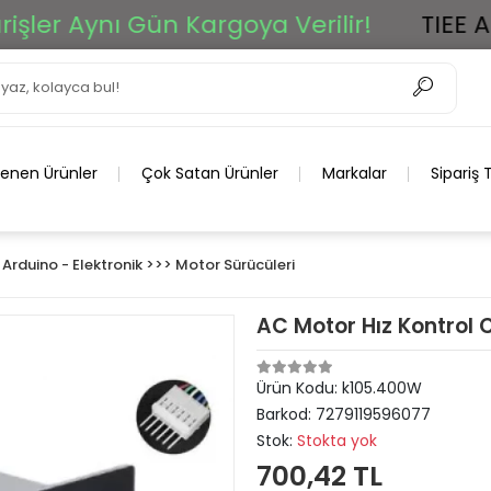
er Aynı Gün Kargoya Verilir!
TIEE Ar-G
lenen Ürünler
Çok Satan Ürünler
Markalar
Sipariş 
Arduino - Elektronik >>> Motor Sürücüleri
AC Motor Hız Kontrol
Ürün Kodu:
k105.400W
Barkod:
7279119596077
Stok:
Stokta yok
700,42 TL