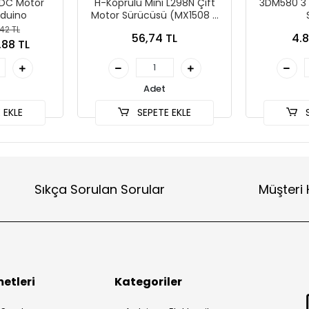
 DC Motor
H-Köprülü Mini L298N Çift
3DM580 3 F
rduino
Motor Sürücüsü (MX1508 H
Bridge Motor Driver)
,42 TL
56,74 TL
4.8
,88 TL
Adet
 EKLE
SEPETE EKLE
S
Sıkça Sorulan Sorular
Müşteri 
etleri
Kategoriler