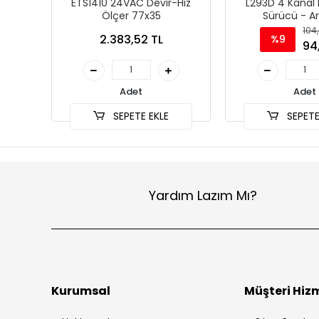
ETS1410 24VAC Devir-Hız
L293D 4 Kanal
Ölçer 77x35
Sürücü - A
104
2.383,52 TL
%9
94
Adet
Adet
SEPETE EKLE
SEPETE
Yardım Lazım Mı?
Kurumsal
Müşteri Hizm