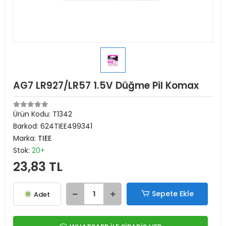
AG7 LR927/LR57 1.5V Düğme Pil Komax
Ürün Kodu:
T1342
Barkod:
624TIEE499341
Marka:
TIEE
Stok:
20+
23,83 TL
Sepete Ekle
Adet