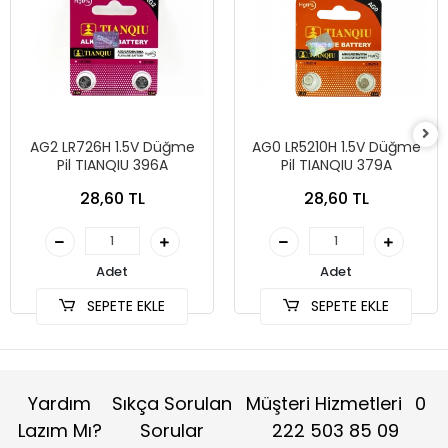
AG2 LR726H 1.5V Düğme
AG0 LR5210H 1.5V Düğme
Pil TIANQIU 396A
Pil TIANQIU 379A
28,60 TL
28,60 TL
Adet
Adet
SEPETE EKLE
SEPETE EKLE
Yardım
Sıkça Sorulan
Müşteri Hizmetleri
0
Lazım Mı?
Sorular
222 503 85 09