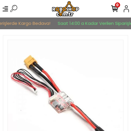
0
erişlerde Kargo Bedava!
Saat 14:00 a Kadar Verilen Siparişle