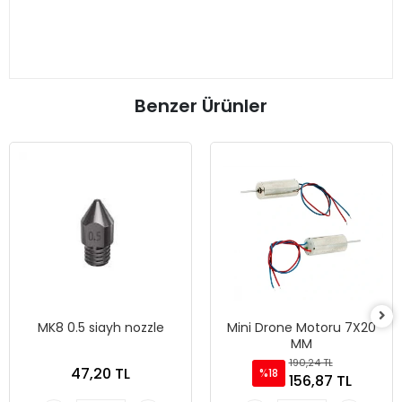
Benzer Ürünler
MK8 0.5 siayh nozzle
Mini Drone Motoru 7X20
MM
190,24 TL
47,20 TL
%18
156,87 TL