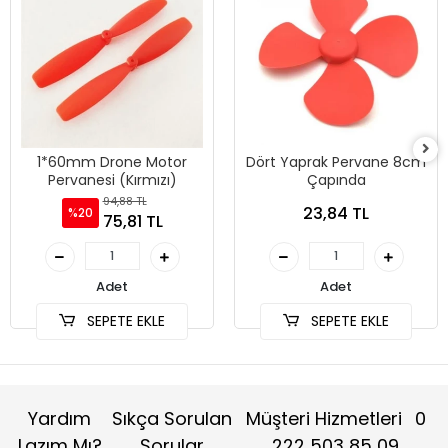
1*60mm Drone Motor
Dört Yaprak Pervane 8cm
Pervanesi (Kırmızı)
Çapında
94,88 TL
23,84 TL
%20
75,81 TL
Adet
Adet
SEPETE EKLE
SEPETE EKLE
Yardım
Sıkça Sorulan
Müşteri Hizmetleri
0
Lazım Mı?
Sorular
222 503 85 09