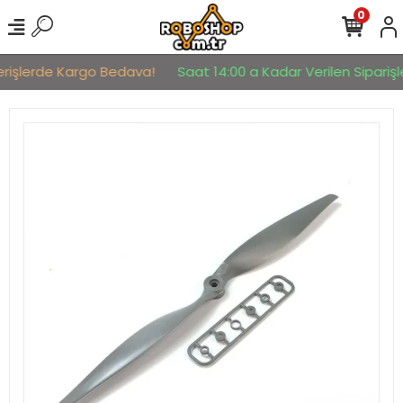
0
erişlerde Kargo Bedava!
Saat 14:00 a Kadar Verilen Siparişle