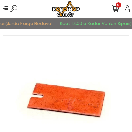
0
verişlerde Kargo Bedava!
Saat 14:00 a Kadar Verilen Siparişl