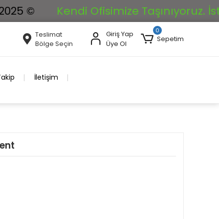
 ©
Kendi Ofisimize Taşınıyoruz. İstikla
0
Giriş Yap
Teslimat
Sepetim
Bölge Seçin
Üye Ol
Takip
İletişim
ent