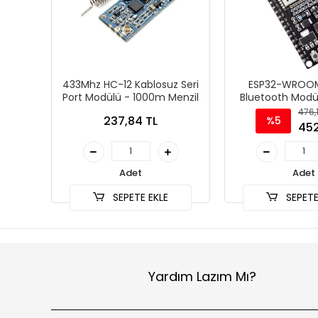
433Mhz HC-12 Kablosuz Seri
ESP32-WROOM
Port Modülü - 1000m Menzil
Bluetooth Modül
Type 
476,
237,84 TL
%5
452
Adet
Adet
SEPETE EKLE
SEPETE
Yardım Lazım Mı?