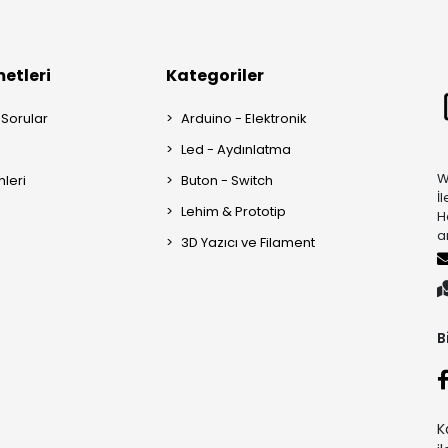
etleri
Kategoriler
 Sorular
Arduino - Elektronik
Led - Aydınlatma
W
mleri
Buton - Switch
İ
Lehim & Prototip
H
a
3D Yazıcı ve Filament
B
K