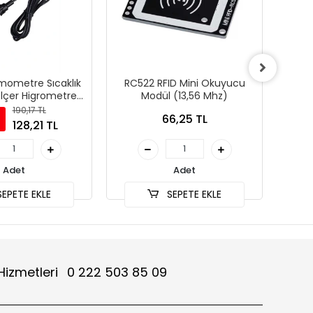
mometre Sıcaklık
RC522 RFID Mini Okuyucu
8 
lçer Higrometre
Modül (13,56 Mhz)
Thr151
190,17 TL
66,25 TL
128,21 TL
Adet
Adet
EPETE EKLE
SEPETE EKLE
Hizmetleri
0 222 503 85 09