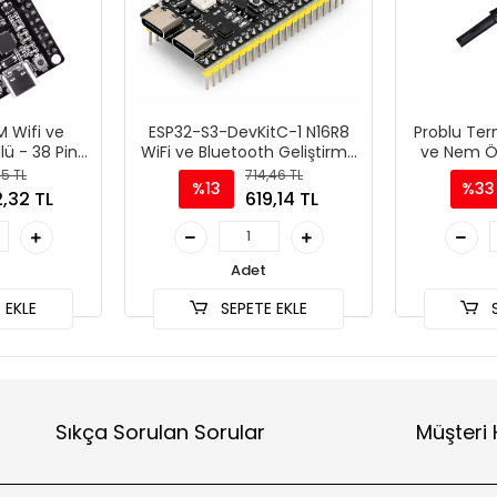
 Wifi ve
ESP32-S3-DevKitC-1 N16R8
Problu Ter
ü - 38 Pin
WiFi ve Bluetooth Geliştirme
ve Nem Ö
C
Kartı
15 TL
714,46 TL
%13
%33
,32 TL
619,14 TL
Adet
 EKLE
SEPETE EKLE
S
Sıkça Sorulan Sorular
Müşteri 