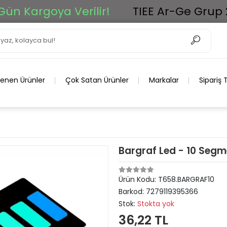
Kargoya Verilir!
TIEE Ar-Ge Grup 2025
lenen Ürünler
Çok Satan Ürünler
Markalar
Sipariş 
Bargraf Led - 10 Segm
Ürün Kodu:
T658.BARGRAF10
Barkod:
7279119395366
Stok:
Stokta yok
36,22 TL