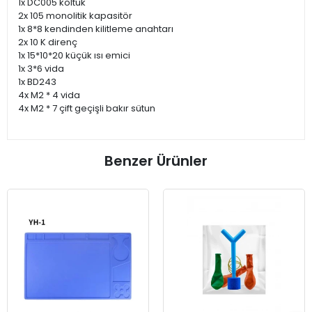
1x DC005 koltuk
2x 105 monolitik kapasitör
1x 8*8 kendinden kilitleme anahtarı
2x 10 K direnç
1x 15*10*20 küçük ısı emici
1x 3*6 vida
1x BD243
4x M2 * 4 vida
4x M2 * 7 çift geçişli bakır sütun
Benzer Ürünler