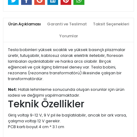
Ürün Açıklaması
Garanti ve Teslimat
Taksit Seçenekleri
Yorumlar
Tesla bobinleri yüksek sıcaklık ve yüksek basınçlı plazmalar
üretir, tutuşabilir, kablosuz olarak elektrik iletebilir, floresan
lambaları aydınlatabilir ve harika arcs olabilir. Birçok
eğlenceli ve çok ilginç bilimsel deney var. Tesla bobini,
rezonans (rezonans transformatörü) ilkesinde çalışan bir
transformatördür.
Not:
Hatalı lehimleme sonucunda oluşan sorunlar için ürün
iadesi ve değişimi yapılmamaktadır.
Teknik Özellikler
Giriş voltajı 9-12 V, 9 V pil ile başlatılabilir, ancak bir ark varsa,
çalışma voltajı 12 V gerekir.
PCB kartı boyut 4 cm * 3.1 cm