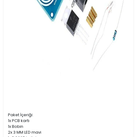
Paket İçeriği:
1x PCB kartı
1x Bobin
2x 3 MM LED mavi